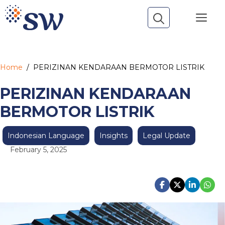
Skip
Me
to
content
Home
/
PERIZINAN KENDARAAN BERMOTOR LISTRIK
PERIZINAN KENDARAAN
BERMOTOR LISTRIK
Indonesian Language
Insights
Legal Update
February 5, 2025